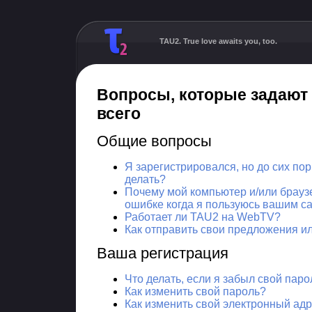
TAU2. True love awaits you, too.
Вопросы, которые задают
всего
Общие вопросы
Я зарегистрировался, но до сих пор
делать?
Почему мой компьютер и/или брауз
ошибке когда я пользуюсь вашим с
Работает ли TAU2 на WebTV?
Как отправить свои предложения и
Ваша регистрация
Что делать, если я забыл свой пар
Как изменить свой пароль?
Как изменить свой электронный ад