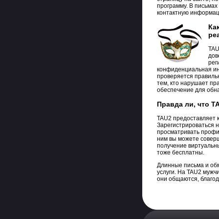
программу. В письмах
контактную информац
Ка
ре
TAU
дов
рег
конфиденциальная ин
проверяется правильн
тем, кто нарушает пр
обеспечение для обна
Правда ли, что T
TAU2 предоставляет к
Зарегистрироваться н
просматривать профил
ним вы можете соверш
получение виртуальн
тоже бесплатны.
Длинные письма и об
услуги. На TAU2 мужч
они общаются, благо