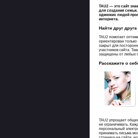
TAU2 — это сайт зна
для создания семьи.
одиноких людей про
интернета.
Найти друг друга
TAU2 помогает оптими
ориентирован только 
закрыт для посторонн
участников сайта. Т
защищены от любых по
Расскажите о се
TAU2 упрощает общени
не ограничивать. Каж
персональный электр
принимать письма мо
страницу на сайте, н