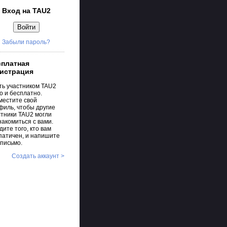
Вход на TAU2
Забыли пароль?
сплатная
гистрация
ть участником TAU2
о и бесплатно.
местите свой
филь, чтобы другие
стники TAU2 могли
накомиться с вами.
ите того, кто вам
патичен, и напишите
 письмо.
Создать аккаунт >