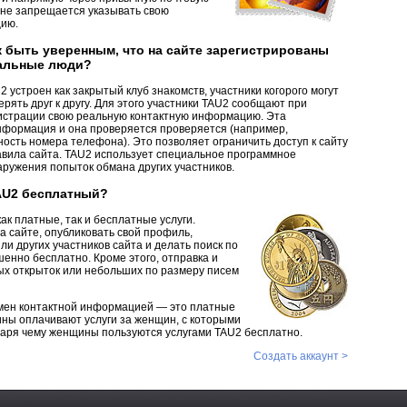
 не запрещается указывать свою
ию.
к быть уверенным, что на сайте зарегистрированы
альные люди?
2 устроен как закрытый клуб знакомств, участники когорого могут
ерять друг к другу. Для этого участники TAU2 сообщают при
истрации свою реальную контактную информацию. Эта
формация и она проверяется проверяется (например,
ость номера телефона). Это позволяет ограничить доступ к сайту
авила сайта. TAU2 использует специальное программное
ружения попыток обмана других участников.
AU2 бесплатный?
ак платные, так и бесплатные услуги.
а сайте, опубликовать свой профиль,
и других участников сайта и делать поиск по
енно бесплатно. Кроме этого, отправка и
ых открыток или небольших по размеру писем
мен контактной информацией — это платные
ины оплачивают услуги за женщин, с которыми
даря чему женщины пользуются услугами TAU2 бесплатно.
Создать аккаунт >