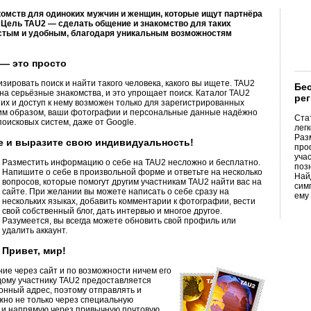
комств для одиноких мужчин и женщин, которые ищут партнёра
 Цель TAU2 — сделать общение и знакомство для таких
стым и удобным, благодаря уникальным возможностям
 — это просто
зировать поиск и найти такого человека, какого вы ищете. TAU2
Бе
на серьёзные знакомства, и это упрощает поиск. Каталог TAU2
ре
их и доступ к нему возможен только для зарегистрированных
аким образом, ваши фотографии и персональные данные надёжно
Ста
исковых систем, даже от Google.
легк
Раз
бе и выразите свою индивидуальность!
про
уча
Разместить информацию о себе на TAU2 несложно и бесплатно.
поз
Напишите о себе в произвольной форме и ответьте на несколько
Найд
вопросов, которые помогут другим участникам TAU2 найти вас на
сим
сайте. При желании вы можете написать о себе сразу на
ему
нескольких языках, добавить комментарии к фотографии, вести
свой собственный блог, дать интервью и многое другое.
Разумеется, вы всегда можете обновить свой профиль или
удалить аккаунт.
Привет, мир!
е через сайт и по возможности ничем его
дому участнику TAU2 предоставляется
онный адрес, поэтому отправлять и
жно не только через специальную
о и напрямую через привычную почтовую