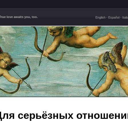
rue love awaits you, too.
English
-
Español
-
Ital
Для серьёзных отношени