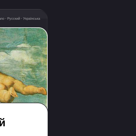
iano
-
Русский
-
Українська
й